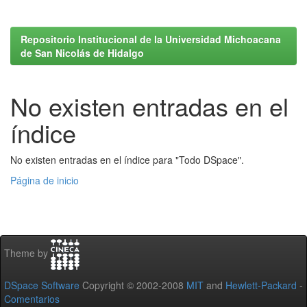
Repositorio Institucional de la Universidad Michoacana
de San Nicolás de Hidalgo
No existen entradas en el
índice
No existen entradas en el índice para "Todo DSpace".
Página de inicio
Theme by
DSpace Software
Copyright © 2002-2008
MIT
and
Hewlett-Packard
-
Comentarios