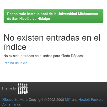
Repositorio Institucional de la Universidad Michoacana
de San Nicolás de Hidalgo
No existen entradas en el
índice
No existen entradas en el índice para "Todo DSpace".
Página de inicio
Theme by
DSpace Software
Copyright © 2002-2008
MIT
and
Hewlett-Packard
-
Comentarios