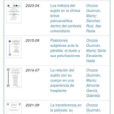
2023-04
Los indicios del
Orozco
sujeto en la clínica
Guzmán,
breve
Mario
;
psicoanalítica
Sánchez
dentro del contexto
Ruiz, Ilse
universitario
Paola
2015-09
Posiciones
Orozco
subjetivas ante la
Guzmán,
pérdida: el duelo y
Mario
;
Soria
sus peturbaciones
Escalante,
Hada
2014-07
La relación del
Orozco
sujeto con su
Guzmán,
cuerpo en una
Mario
;
experiencia de
Almonte
trasplante
García,
Gabriela
2021-09
La transferencia en
Orozco
la psicosis: su
Guzmán,