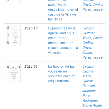
subjetiva del
David
;
Avalos
desvalimiento en el
Pérez, Josué
caso de la Villa de
las Niñas
2020-10
Expresiones de la
Orozco
agresividad en la
Guzmán,
escritura de
Mario
;
Pavón
acontecimientos
Cuéllar,
relacionados con la
David
;
violencia
Ávalos
Pérez, Josué
2024-01
La función de las
Orozco
voces en un
Guzmán,
supuesto caso de
Mario
;
esquizofrenia
Quiroz
Bautista,
Jeannet
;
Pérez
Rodríguez,
Mariel Anahí