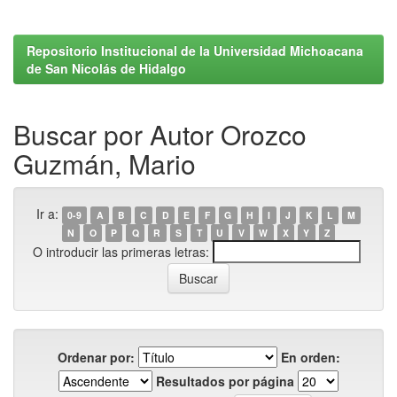
Repositorio Institucional de la Universidad Michoacana
de San Nicolás de Hidalgo
Buscar por Autor Orozco
Guzmán, Mario
Ir a:
0-9
A
B
C
D
E
F
G
H
I
J
K
L
M
N
O
P
Q
R
S
T
U
V
W
X
Y
Z
O introducir las primeras letras:
Ordenar por:
En orden:
Resultados por página