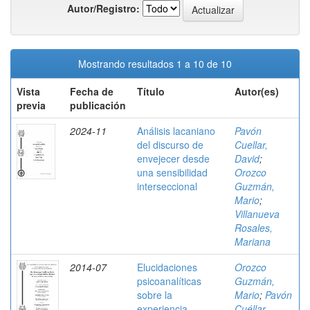
Autor/Registro:
Mostrando resultados 1 a 10 de 10
Vista
Fecha de
Título
Autor(es)
previa
publicación
2024-11
Análisis lacaniano
Pavón
del discurso de
Cuellar,
envejecer desde
David
;
una sensibilidad
Orozco
interseccional
Guzmán,
Mario
;
Villanueva
Rosales,
Mariana
2014-07
Elucidaciones
Orozco
psicoanalíticas
Guzmán,
sobre la
Mario
;
Pavón
experiencia
Cuéllar,