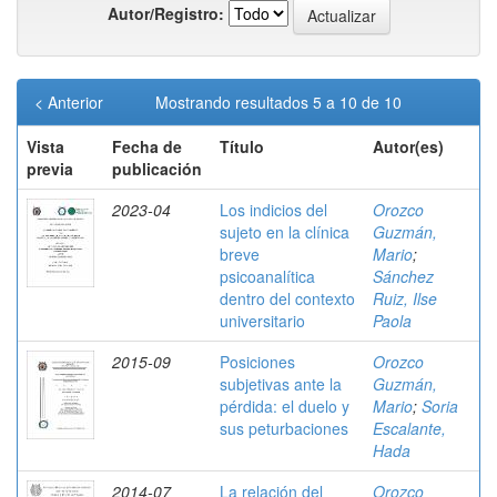
Autor/Registro:
< Anterior
Mostrando resultados 5 a 10 de 10
Vista
Fecha de
Título
Autor(es)
previa
publicación
2023-04
Los indicios del
Orozco
sujeto en la clínica
Guzmán,
breve
Mario
;
psicoanalítica
Sánchez
dentro del contexto
Ruiz, Ilse
universitario
Paola
2015-09
Posiciones
Orozco
subjetivas ante la
Guzmán,
pérdida: el duelo y
Mario
;
Soria
sus peturbaciones
Escalante,
Hada
2014-07
La relación del
Orozco