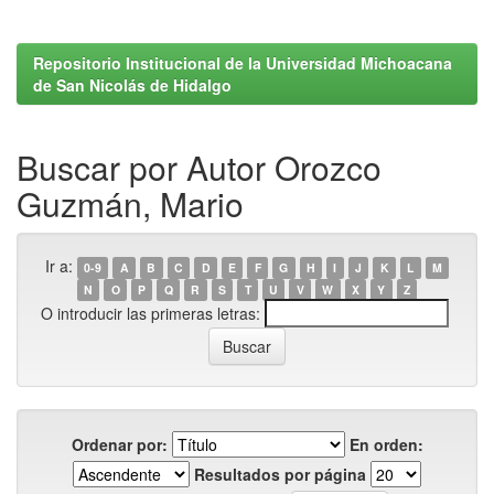
Repositorio Institucional de la Universidad Michoacana
de San Nicolás de Hidalgo
Buscar por Autor Orozco
Guzmán, Mario
Ir a:
0-9
A
B
C
D
E
F
G
H
I
J
K
L
M
N
O
P
Q
R
S
T
U
V
W
X
Y
Z
O introducir las primeras letras:
Ordenar por:
En orden:
Resultados por página