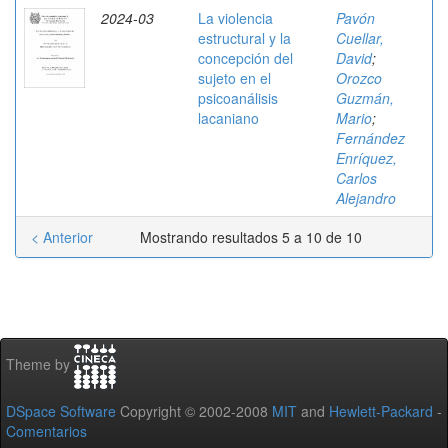
2024-03
La violencia
Pavón
estructural y la
Cuellar,
concepción del
David
;
sujeto en el
Orozco
psicoanálisis
Guzmán,
lacaniano
Mario
;
Fernández
Enríquez,
Carlos
Alejandro
< Anterior
Mostrando resultados 5 a 10 de 10
Theme by
DSpace Software
Copyright © 2002-2008
MIT
and
Hewlett-Packard
-
Comentarios