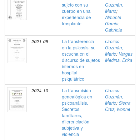
sujeto con su
Guzmán,
cuerpo en una
Mario
;
experiencia de
Almonte
trasplante
García,
Gabriela
2021-09
La transferencia
Orozco
en la psicosis: su
Guzmán,
escucha en el
Mario
;
Vargas
discurso de sujetos
Medina, Erika
internos en
hospital
psiquiátrico
2024-10
La transmisión
Orozco
genealógica en
Guzmán,
psicoanálisis.
Mario
;
Sierra
Secretos
Ortiz, Ivonne
familiares,
diferenciación
subjetiva y
violencia