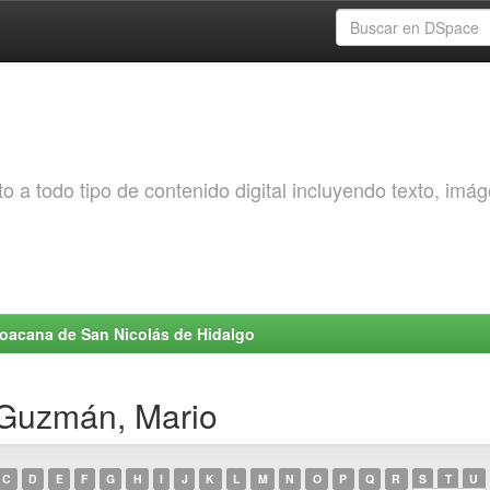
o a todo tipo de contenido digital incluyendo texto, imá
choacana de San Nicolás de Hidalgo
 Guzmán, Mario
C
D
E
F
G
H
I
J
K
L
M
N
O
P
Q
R
S
T
U