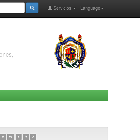
Servicios
Language
genes,
V
W
X
Y
Z