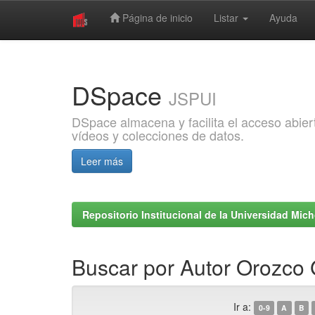
Página de inicio
Listar
Ayuda
Skip
navigation
DSpace
JSPUI
DSpace almacena y facilita el acceso abiert
vídeos y colecciones de datos.
Leer más
Repositorio Institucional de la Universidad Mi
Buscar por Autor Orozco
Ir a:
0-9
A
B