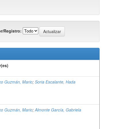
r/Registro:
r(es)
co Guzmán, Mario
;
Soria Escalante, Hada
co Guzmán, Mario
;
Almonte García, Gabriela