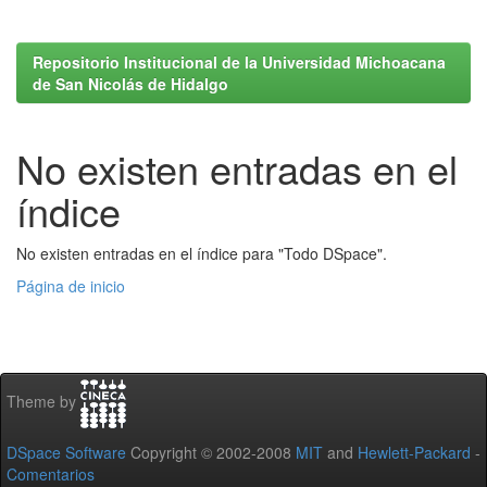
Repositorio Institucional de la Universidad Michoacana
de San Nicolás de Hidalgo
No existen entradas en el
índice
No existen entradas en el índice para "Todo DSpace".
Página de inicio
Theme by
DSpace Software
Copyright © 2002-2008
MIT
and
Hewlett-Packard
-
Comentarios