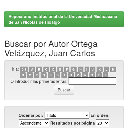
Repositorio Institucional de la Universidad Michoacana
de San Nicolás de Hidalgo
Buscar por Autor Ortega
Velázquez, Juan Carlos
Ir a:
0-9
A
B
C
D
E
F
G
H
I
J
K
L
M
N
O
P
Q
R
S
T
U
V
W
X
Y
Z
O introducir las primeras letras:
Ordenar por:
En orden:
Resultados por página