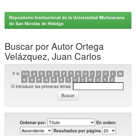
Repositorio Institucional de la Universidad Michoacana
de San Nicolás de Hidalgo
Buscar por Autor Ortega
Velázquez, Juan Carlos
Ir a:
0-9
A
B
C
D
E
F
G
H
I
J
K
L
M
N
O
P
Q
R
S
T
U
V
W
X
Y
Z
O introducir las primeras letras:
Ordenar por:
En orden:
Resultados por página