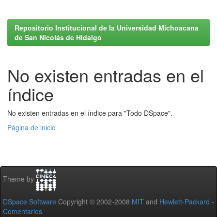
Repositorio Institucional de la Universidad Michoacana
de San Nicolás de Hidalgo
No existen entradas en el
índice
No existen entradas en el índice para "Todo DSpace".
Página de inicio
Theme by
DSpace Software
Copyright © 2002-2008
MIT
and
Hewlett-Packard
-
Comentarios