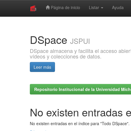
Página de inicio
Listar
Ayuda
Skip
navigation
DSpace
JSPUI
DSpace almacena y facilita el acceso abiert
vídeos y colecciones de datos.
Leer más
Repositorio Institucional de la Universidad Mi
No existen entradas e
No existen entradas en el índice para "Todo DSpace".