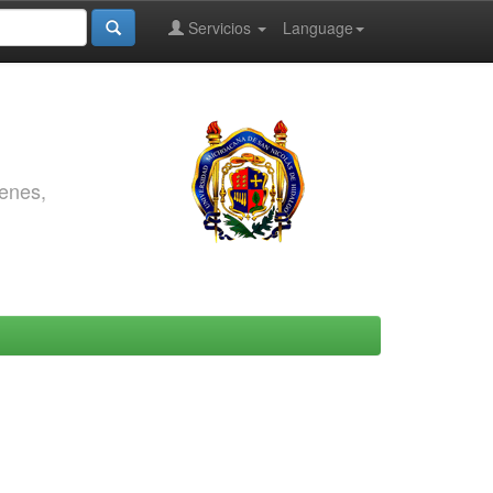
Servicios
Language
genes,