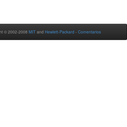
ht © 2002-2008
MIT
and
Hewlett-Packard
-
Comentarios