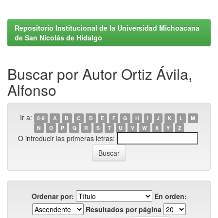
Repositorio Institucional de la Universidad Michoacana
de San Nicolás de Hidalgo
Buscar por Autor Ortiz Ávila,
Alfonso
Ir a:
0-9
A
B
C
D
E
F
G
H
I
J
K
L
M
N
O
P
Q
R
S
T
U
V
W
X
Y
Z
O introducir las primeras letras:
Ordenar por:
En orden:
Resultados por página