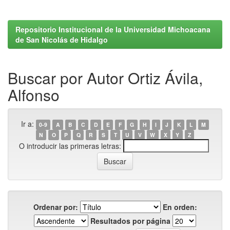
Repositorio Institucional de la Universidad Michoacana
de San Nicolás de Hidalgo
Buscar por Autor Ortiz Ávila,
Alfonso
Ir a:
0-9
A
B
C
D
E
F
G
H
I
J
K
L
M
N
O
P
Q
R
S
T
U
V
W
X
Y
Z
O introducir las primeras letras:
Ordenar por:
En orden:
Resultados por página