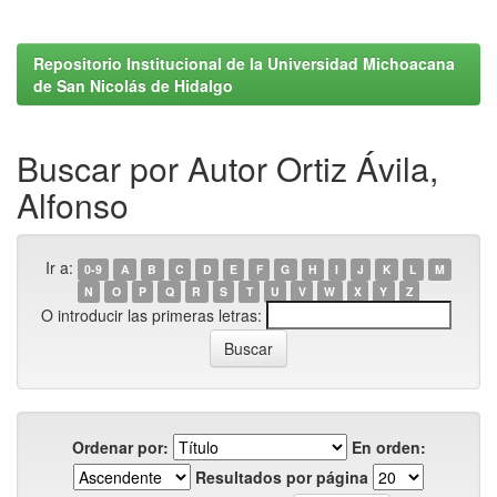
Repositorio Institucional de la Universidad Michoacana
de San Nicolás de Hidalgo
Buscar por Autor Ortiz Ávila,
Alfonso
Ir a:
0-9
A
B
C
D
E
F
G
H
I
J
K
L
M
N
O
P
Q
R
S
T
U
V
W
X
Y
Z
O introducir las primeras letras:
Ordenar por:
En orden:
Resultados por página