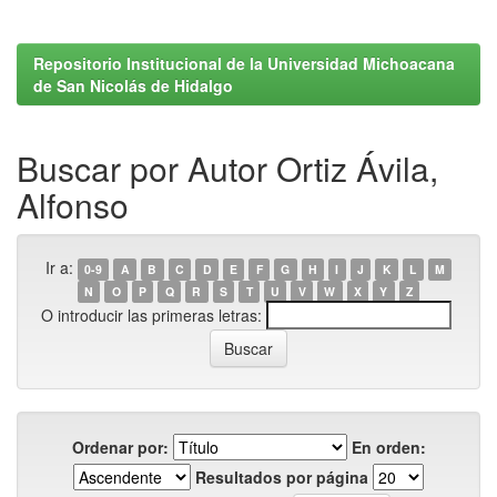
Repositorio Institucional de la Universidad Michoacana
de San Nicolás de Hidalgo
Buscar por Autor Ortiz Ávila,
Alfonso
Ir a:
0-9
A
B
C
D
E
F
G
H
I
J
K
L
M
N
O
P
Q
R
S
T
U
V
W
X
Y
Z
O introducir las primeras letras:
Ordenar por:
En orden:
Resultados por página