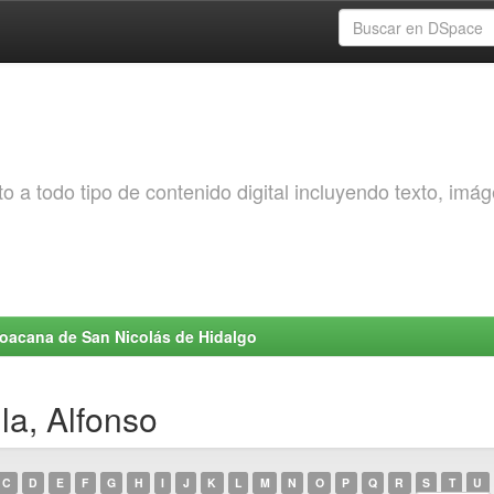
o a todo tipo de contenido digital incluyendo texto, imá
choacana de San Nicolás de Hidalgo
la, Alfonso
C
D
E
F
G
H
I
J
K
L
M
N
O
P
Q
R
S
T
U