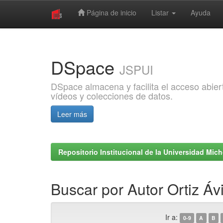
Página de inicio
Listar
Ayuda
Skip
navigation
DSpace
JSPUI
DSpace almacena y facilita el acceso abiert
vídeos y colecciones de datos.
Leer más
Repositorio Institucional de la Universidad Mi
Buscar por Autor Ortiz Ávi
Ir a:
0-9
A
B