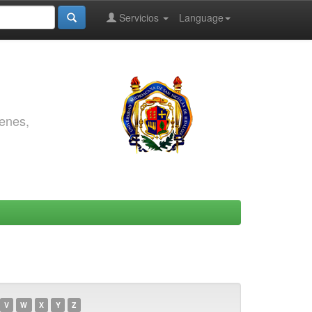
Servicios
Language
genes,
V
W
X
Y
Z