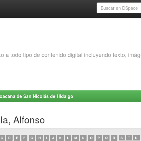
o a todo tipo de contenido digital incluyendo texto, imá
choacana de San Nicolás de Hidalgo
la, Alfonso
C
D
E
F
G
H
I
J
K
L
M
N
O
P
Q
R
S
T
U