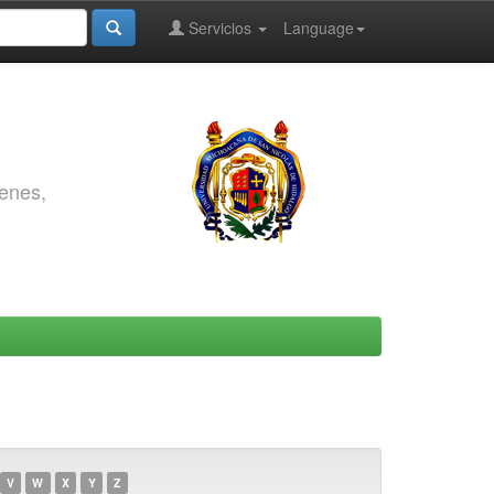
Servicios
Language
genes,
V
W
X
Y
Z