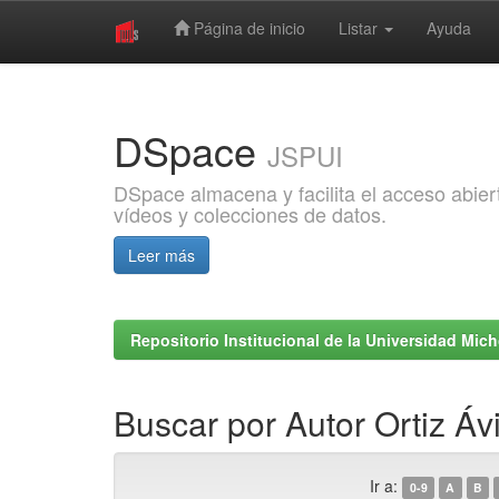
Página de inicio
Listar
Ayuda
Skip
navigation
DSpace
JSPUI
DSpace almacena y facilita el acceso abiert
vídeos y colecciones de datos.
Leer más
Repositorio Institucional de la Universidad Mi
Buscar por Autor Ortiz Ávi
Ir a:
0-9
A
B