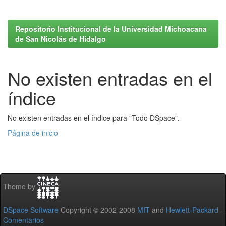
Repositorio Institucional de la Universidad Michoacana
de San Nicolás de Hidalgo
No existen entradas en el
índice
No existen entradas en el índice para "Todo DSpace".
Página de inicio
Theme by
DSpace Software
Copyright © 2002-2008
MIT
and
Hewlett-Packard
-
Comentarios