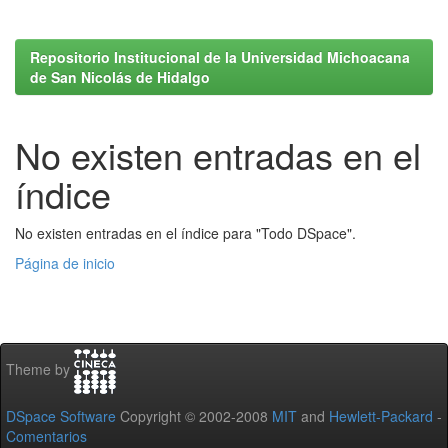
Repositorio Institucional de la Universidad Michoacana
de San Nicolás de Hidalgo
No existen entradas en el
índice
No existen entradas en el índice para "Todo DSpace".
Página de inicio
Theme by
DSpace Software
Copyright © 2002-2008
MIT
and
Hewlett-Packard
-
Comentarios