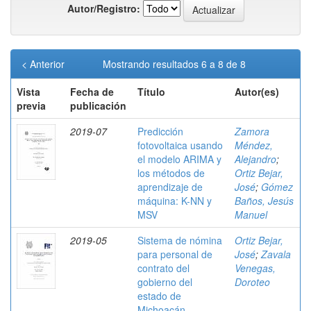
Autor/Registro:
< Anterior
Mostrando resultados 6 a 8 de 8
Vista
Fecha de
Título
Autor(es)
previa
publicación
2019-07
Predicción
Zamora
fotovoltaica usando
Méndez,
el modelo ARIMA y
Alejandro
;
los métodos de
Ortiz Bejar,
aprendizaje de
José
;
Gómez
máquina: K-NN y
Baños, Jesús
MSV
Manuel
2019-05
Sistema de nómina
Ortiz Bejar,
para personal de
José
;
Zavala
contrato del
Venegas,
gobierno del
Doroteo
estado de
Michoacán