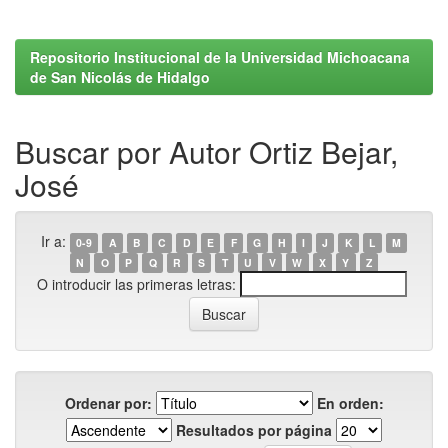
Repositorio Institucional de la Universidad Michoacana
de San Nicolás de Hidalgo
Buscar por Autor Ortiz Bejar,
José
Ir a:
0-9
A
B
C
D
E
F
G
H
I
J
K
L
M
N
O
P
Q
R
S
T
U
V
W
X
Y
Z
O introducir las primeras letras:
Ordenar por:
En orden:
Resultados por página