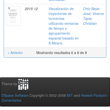
2015-12
Visualización de
Ortiz Bejar,
trayectorias de
José
;
Viveros
tormentas
Tapia,
utilizando ventanas
Christian
de tiempo y
agrupamiento
espacial basado en
K-Means
< Anterior
Mostrando resultados 6 a 8 de 8
Theme by
DSpace Software
Copyright © 2002-2008
MIT
and
Hewlett-Packard
-
Comentarios