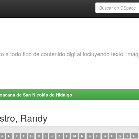
o a todo tipo de contenido digital incluyendo texto, imá
choacana de San Nicolás de Hidalgo
astro, Randy
C
D
E
F
G
H
I
J
K
L
M
N
O
P
Q
R
S
T
U