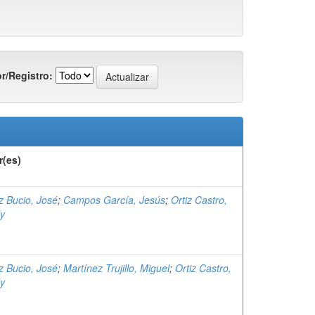
r/Registro:
r(es)
z Bucio, José
;
Campos García, Jesús
;
Ortiz Castro,
y
z Bucio, José
;
Martínez Trujillo, Miguel
;
Ortiz Castro,
y