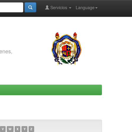
Servicios
Language
genes,
V
W
X
Y
Z