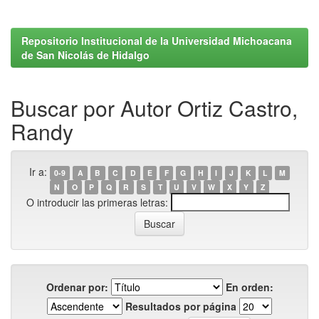
Repositorio Institucional de la Universidad Michoacana
de San Nicolás de Hidalgo
Buscar por Autor Ortiz Castro,
Randy
Ir a:
0-9
A
B
C
D
E
F
G
H
I
J
K
L
M
N
O
P
Q
R
S
T
U
V
W
X
Y
Z
O introducir las primeras letras:
Ordenar por:
En orden:
Resultados por página