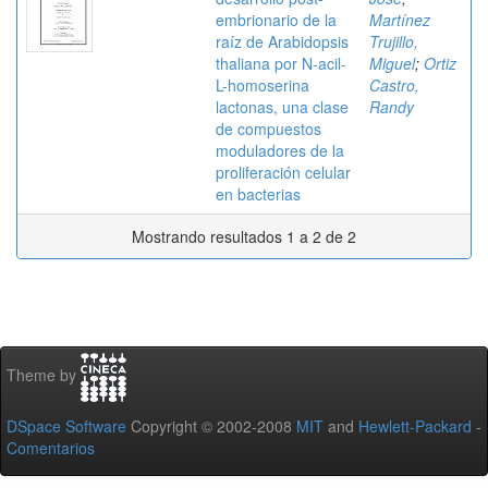
embrionario de la
Martínez
raíz de Arabidopsis
Trujillo,
thaliana por N-acil-
Miguel
;
Ortiz
L-homoserina
Castro,
lactonas, una clase
Randy
de compuestos
moduladores de la
proliferación celular
en bacterias
Mostrando resultados 1 a 2 de 2
Theme by
DSpace Software
Copyright © 2002-2008
MIT
and
Hewlett-Packard
-
Comentarios