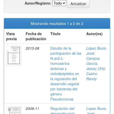
Autor/Registro:
Mostrando resultados 1 a 2 de 2
Vista
Fecha de
Título
Autor(es)
previa
publicación
2013-08
Estudio de la
López Bucio,
participación de las
José
;
N-acil-L-
Campos
homoserina
García,
lactonas y
Jesús
;
Ortiz
ciclodipéptidos en
Castro,
la regulación del
Randy
desarrollo vegetal
por bacterias del
género
Pseudomonas
2008-11
Regulación del
López Bucio,
desarrollo post-
José
;