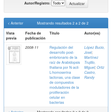
Autor/Registro:
< Anterior
Mostrando resultados 2 a 2 de 2
Vista
Fecha de
Título
Autor(es)
previa
publicación
2008-11
Regulación del
López Bucio,
desarrollo post-
José
;
embrionario de la
Martínez
raíz de Arabidopsis
Trujillo,
thaliana por N-acil-
Miguel
;
Ortiz
L-homoserina
Castro,
lactonas, una clase
Randy
de compuestos
moduladores de la
proliferación
celular en
bacterias