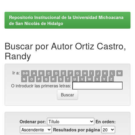
Repositorio Institucional de la Universidad Michoacana
de San Nicolás de Hidalgo
Buscar por Autor Ortiz Castro,
Randy
Ir a:
0-9
A
B
C
D
E
F
G
H
I
J
K
L
M
N
O
P
Q
R
S
T
U
V
W
X
Y
Z
O introducir las primeras letras:
Ordenar por:
En orden:
Resultados por página