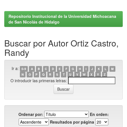
Repositorio Institucional de la Universidad Michoacana
de San Nicolás de Hidalgo
Buscar por Autor Ortiz Castro,
Randy
Ir a:
0-9
A
B
C
D
E
F
G
H
I
J
K
L
M
N
O
P
Q
R
S
T
U
V
W
X
Y
Z
O introducir las primeras letras:
Ordenar por:
En orden:
Resultados por página