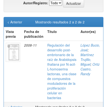
Autor/Registro:
< Anterior
Mostrando resultados 2 a 2 de 2
Vista
Fecha de
Título
Autor(es)
previa
publicación
2008-11
Regulación del
López Bucio,
desarrollo post-
José
;
embrionario de la
Martínez
raíz de Arabidopsis
Trujillo,
thaliana por N-acil-
Miguel
;
Ortiz
L-homoserina
Castro,
lactonas, una clase
Randy
de compuestos
moduladores de la
proliferación
celular en
bacterias