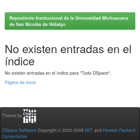
Repositorio Institucional de la Universidad Michoacana
de San Nicolás de Hidalgo
No existen entradas en el
índice
No existen entradas en el índice para "Todo DSpace".
Página de inicio
Theme by
DSpace Software
Copyright © 2002-2008
MIT
and
Hewlett-Packard
-
Comentarios