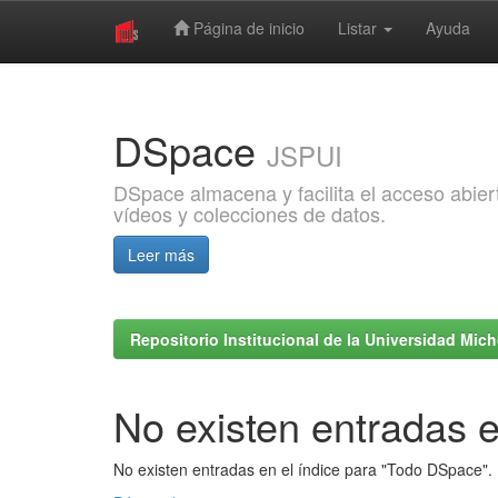
Página de inicio
Listar
Ayuda
Skip
navigation
DSpace
JSPUI
DSpace almacena y facilita el acceso abiert
vídeos y colecciones de datos.
Leer más
Repositorio Institucional de la Universidad Mi
No existen entradas e
No existen entradas en el índice para "Todo DSpace".