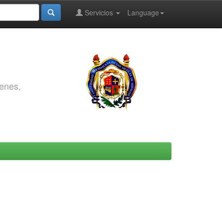
Servicios
Language
genes,