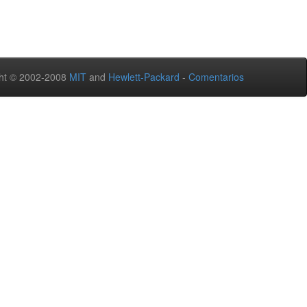
ht © 2002-2008
MIT
and
Hewlett-Packard
-
Comentarios