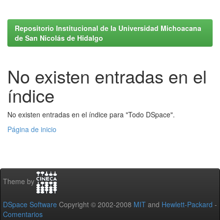
Repositorio Institucional de la Universidad Michoacana
de San Nicolás de Hidalgo
No existen entradas en el
índice
No existen entradas en el índice para "Todo DSpace".
Página de inicio
Theme by
DSpace Software
Copyright © 2002-2008
MIT
and
Hewlett-Packard
-
Comentarios