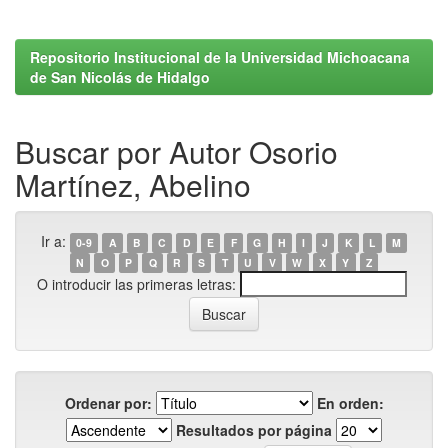
Repositorio Institucional de la Universidad Michoacana
de San Nicolás de Hidalgo
Buscar por Autor Osorio
Martínez, Abelino
Ir a:
0-9
A
B
C
D
E
F
G
H
I
J
K
L
M
N
O
P
Q
R
S
T
U
V
W
X
Y
Z
O introducir las primeras letras:
Ordenar por:
En orden:
Resultados por página