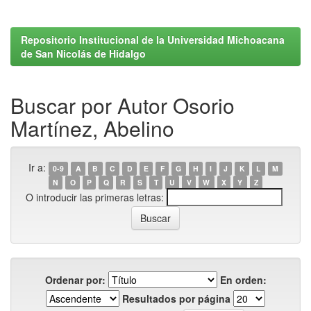
Repositorio Institucional de la Universidad Michoacana
de San Nicolás de Hidalgo
Buscar por Autor Osorio
Martínez, Abelino
Ir a:
0-9
A
B
C
D
E
F
G
H
I
J
K
L
M
N
O
P
Q
R
S
T
U
V
W
X
Y
Z
O introducir las primeras letras:
Ordenar por:
En orden:
Resultados por página