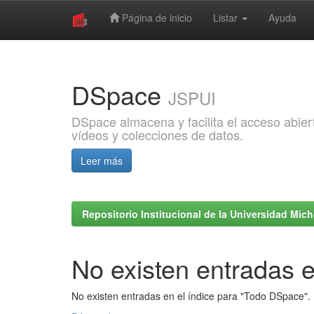
Página de inicio
Listar
Ayuda
Skip
navigation
DSpace
JSPUI
DSpace almacena y facilita el acceso abiert
vídeos y colecciones de datos.
Leer más
Repositorio Institucional de la Universidad Mi
No existen entradas e
No existen entradas en el índice para "Todo DSpace".