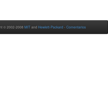
ht © 2002-2008
MIT
and
Hewlett-Packard
-
Comentarios