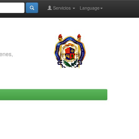
Servicios
Language
genes,