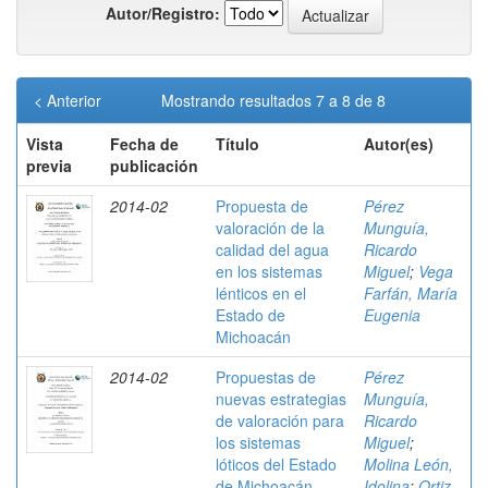
Autor/Registro:
< Anterior
Mostrando resultados 7 a 8 de 8
Vista
Fecha de
Título
Autor(es)
previa
publicación
2014-02
Propuesta de
Pérez
valoración de la
Munguía,
calidad del agua
Ricardo
en los sistemas
Miguel
;
Vega
lénticos en el
Farfán, María
Estado de
Eugenia
Michoacán
2014-02
Propuestas de
Pérez
nuevas estrategias
Munguía,
de valoración para
Ricardo
los sistemas
Miguel
;
lóticos del Estado
Molina León,
de Michoacán
Idolina
;
Ortiz