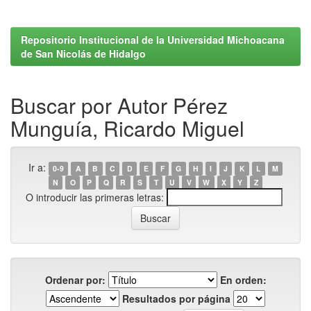
Repositorio Institucional de la Universidad Michoacana
de San Nicolás de Hidalgo
Buscar por Autor Pérez
Munguía, Ricardo Miguel
Ir a:
0-9
A
B
C
D
E
F
G
H
I
J
K
L
M
N
O
P
Q
R
S
T
U
V
W
X
Y
Z
O introducir las primeras letras:
Ordenar por:
En orden:
Resultados por página