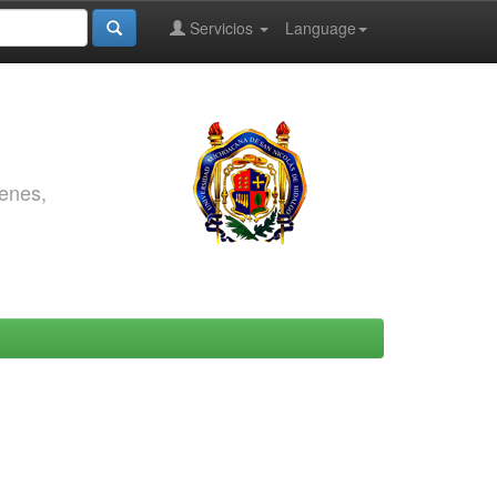
Servicios
Language
genes,