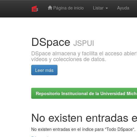
Página de inicio
Listar
Ayuda
Skip
navigation
DSpace
JSPUI
DSpace almacena y facilita el acceso abiert
vídeos y colecciones de datos.
Leer más
Repositorio Institucional de la Universidad Mi
No existen entradas e
No existen entradas en el índice para "Todo DSpace".