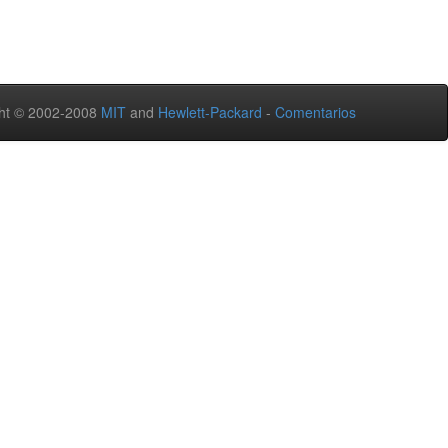
ht © 2002-2008
MIT
and
Hewlett-Packard
-
Comentarios