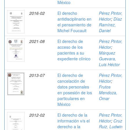
México
2016-02
El derecho
Pérez Pintor,
antidisciplinario en
Héctor
;
Díaz
el pensamiento de
Ramírez,
Michel Foucault
Daniel
2021-08
El derecho de
Pérez Pintor,
acceso de los
Héctor
;
pacientes a su
Márquez
expediente clínico
Guevara,
Luis Héctor
2013-07
El derecho de
Pérez Pintor,
cancelación de
Héctor
;
datos personales
Frutos
en posesión de los
Mendoza,
particulares en
Omar
México
2012-02
El derecho de la
Pérez Pintor,
información v/s el
Héctor
;
Cruz
derecho a la
Ruiz, Ludwin