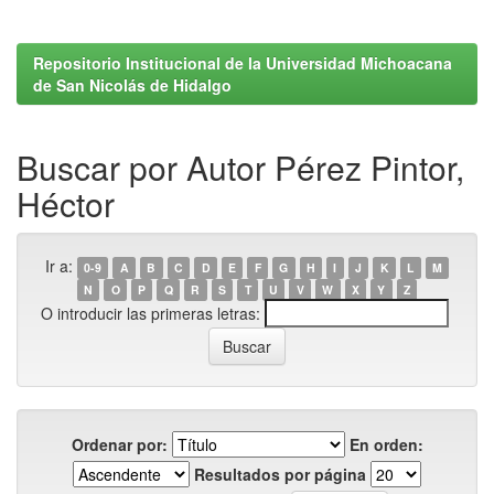
Repositorio Institucional de la Universidad Michoacana
de San Nicolás de Hidalgo
Buscar por Autor Pérez Pintor,
Héctor
Ir a:
0-9
A
B
C
D
E
F
G
H
I
J
K
L
M
N
O
P
Q
R
S
T
U
V
W
X
Y
Z
O introducir las primeras letras:
Ordenar por:
En orden:
Resultados por página