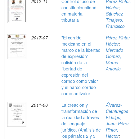
2012-11
Control difuso de
Pérez Pintor,
constitucionalidad
Héctor
;
en materia
Sánchez
tributaria
Tinajero,
Francisco
2017-07
"El corrido
Pérez Pintor,
mexicano en el
Héctor
;
marco de la libertad
Mercado
de expresión":
Gómez,
colisión de la
Marco
libertad de
Antonio
expresión del
corrido como valor
y el narco-corrido
como antivalor
2011-06
La creación y
Álvarez-
transformación de
Cienfuegos
la realidad a través
Fidalgo,
del lenguaje
Juan
;
Pérez
jurídico. (Análisis de
Pintor,
los párrafos 2 y 3
Héctor
;