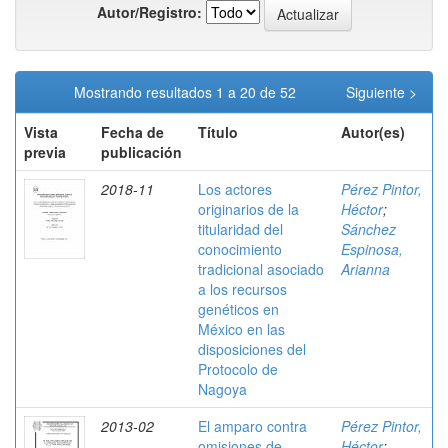
Autor/Registro:
Mostrando resultados 1 a 20 de 52
Siguiente >
Vista
Fecha de
Título
Autor(es)
previa
publicación
2018-11
Los actores
Pérez Pintor,
originarios de la
Héctor
;
titularidad del
Sánchez
conocimiento
Espinosa,
tradicional asociado
Arianna
a los recursos
genéticos en
México en las
disposiciones del
Protocolo de
Nagoya
2013-02
El amparo contra
Pérez Pintor,
omisiones de
Héctor
;