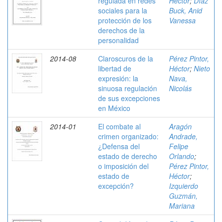
regulada en redes
Héctor
;
Díaz
sociales para la
Buck, Anid
protección de los
Vanessa
derechos de la
personalidad
2014-08
Claroscuros de la
Pérez Pintor,
libertad de
Héctor
;
Nieto
expresión: la
Nava,
sinuosa regulación
Nicolás
de sus excepciones
en México
2014-01
El combate al
Aragón
crimen organizado:
Andrade,
¿Defensa del
Felipe
estado de derecho
Orlando
;
o imposición del
Pérez Pintor,
estado de
Héctor
;
excepción?
Izquierdo
Guzmán,
Mariana