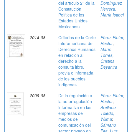
del artículo 2° de la
Domínguez
Constitución
Herrera,
Política de los
María Isabel
Estados Unidos
Mexicanos)
2014-08
Criterios de la Corte
Pérez Pintor,
Interamericana de
Héctor
;
Derechos Humanos
Marín
en relación al
Torres,
derecho a la
Cristina
consulta libre,
Deyanira
previa e informada
de los pueblos
indígenas
2009-08
De la regulación a
Pérez Pintor,
la autorregulación
Héctor
;
informativa en las
Arellano
empresas de
Toledo,
medios de
Wilma
;
comunicación del
Sámano
sector privado en
Pita, Luis