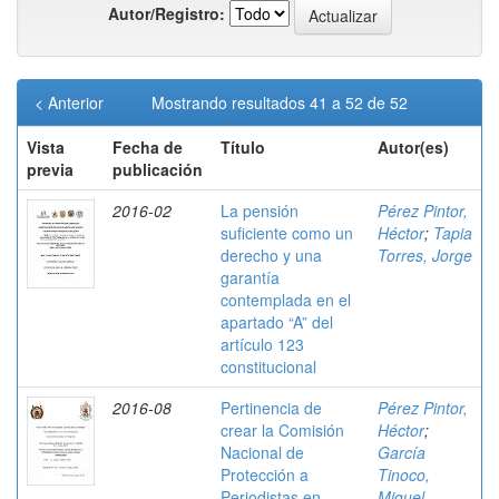
Autor/Registro:
< Anterior
Mostrando resultados 41 a 52 de 52
Vista
Fecha de
Título
Autor(es)
previa
publicación
2016-02
La pensión
Pérez Pintor,
suficiente como un
Héctor
;
Tapia
derecho y una
Torres, Jorge
garantía
contemplada en el
apartado “A” del
artículo 123
constitucional
2016-08
Pertinencia de
Pérez Pintor,
crear la Comisión
Héctor
;
Nacional de
García
Protección a
Tinoco,
Periodistas en
Miguel