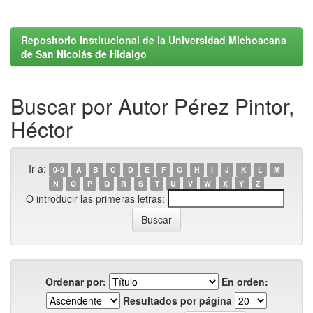
Repositorio Institucional de la Universidad Michoacana
de San Nicolás de Hidalgo
Buscar por Autor Pérez Pintor,
Héctor
Ir a:
0-9
A
B
C
D
E
F
G
H
I
J
K
L
M
N
O
P
Q
R
S
T
U
V
W
X
Y
Z
O introducir las primeras letras:
Ordenar por:
En orden:
Resultados por página