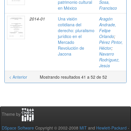
patrimonio cultural
Sosa,
en México
Francisco
2014-01
Una visión
Aragón
cotidiana del
Andrade,
derecho: pluralismo
Felipe
jurídico en el
Orlando
;
Mercado
Pérez Pintor,
Revolución de
Héctor
;
Jacona
Navarro
Rodríguez,
Jesús
< Anterior
Mostrando resultados 41 a 52 de 52
Theme by
DSpace Software
Copyright © 2002-2008
MIT
and
Hewlett-Packard
-