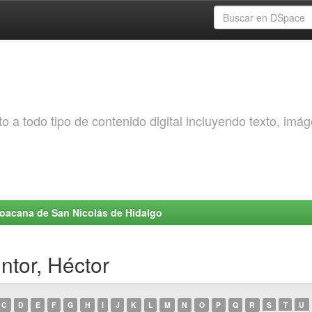
o a todo tipo de contenido digital incluyendo texto, imá
choacana de San Nicolás de Hidalgo
ntor, Héctor
C
D
E
F
G
H
I
J
K
L
M
N
O
P
Q
R
S
T
U