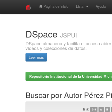
Página de inicio
Listar
Ayuda
Skip
navigation
DSpace
JSPUI
DSpace almacena y facilita el acceso abiert
vídeos y colecciones de datos.
Leer más
Repositorio Institucional de la Universidad Mi
Buscar por Autor Pérez Pi
Ir a:
0-9
A
B