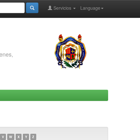
Servicios
Language
genes,
V
W
X
Y
Z