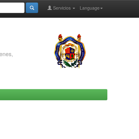
Servicios
Language
genes,