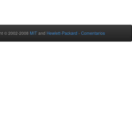
ht © 2002-2008
MIT
and
Hewlett-Packard
-
Comentarios