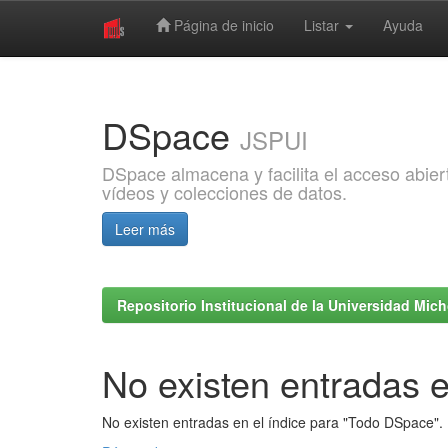
Página de inicio
Listar
Ayuda
Skip
navigation
DSpace
JSPUI
DSpace almacena y facilita el acceso abiert
vídeos y colecciones de datos.
Leer más
Repositorio Institucional de la Universidad Mi
No existen entradas e
No existen entradas en el índice para "Todo DSpace".