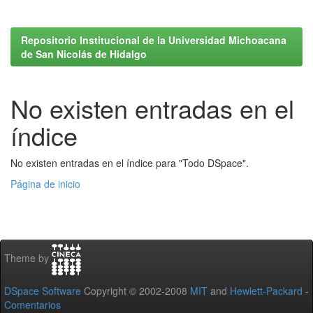
Repositorio Institucional de la Universidad Michoacana
de San Nicolás de Hidalgo
No existen entradas en el
índice
No existen entradas en el índice para "Todo DSpace".
Página de inicio
Theme by
DSpace Software
Copyright © 2002-2008
MIT
and
Hewlett-Packard
-
Comentarios