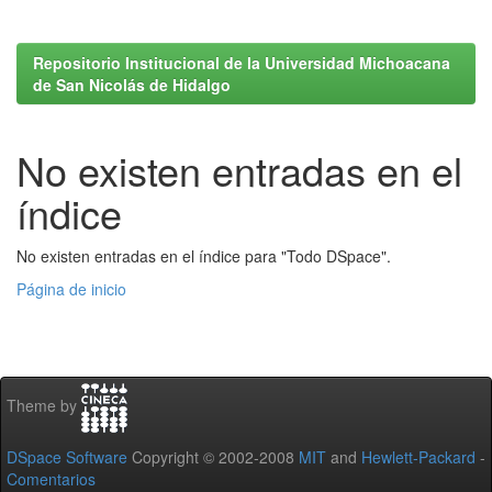
Repositorio Institucional de la Universidad Michoacana
de San Nicolás de Hidalgo
No existen entradas en el
índice
No existen entradas en el índice para "Todo DSpace".
Página de inicio
Theme by
DSpace Software
Copyright © 2002-2008
MIT
and
Hewlett-Packard
-
Comentarios