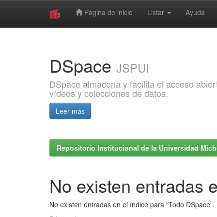
Página de inicio
Listar
Ayuda
Skip
navigation
DSpace
JSPUI
DSpace almacena y facilita el acceso abiert
vídeos y colecciones de datos.
Leer más
Repositorio Institucional de la Universidad Mi
No existen entradas e
No existen entradas en el índice para "Todo DSpace".