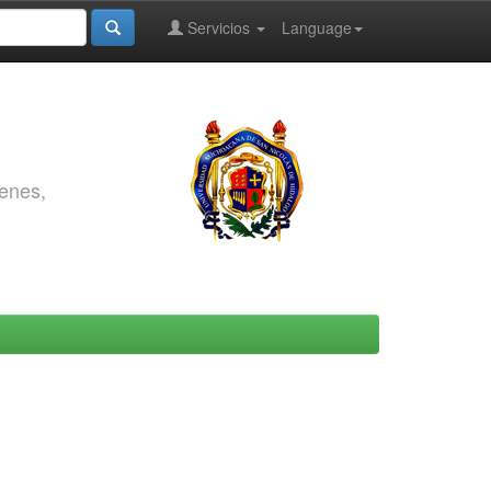
Servicios
Language
genes,