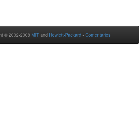
ht © 2002-2008
MIT
and
Hewlett-Packard
-
Comentarios