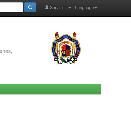
Servicios
Language
genes,