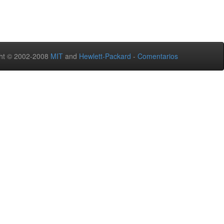
ht © 2002-2008
MIT
and
Hewlett-Packard
-
Comentarios