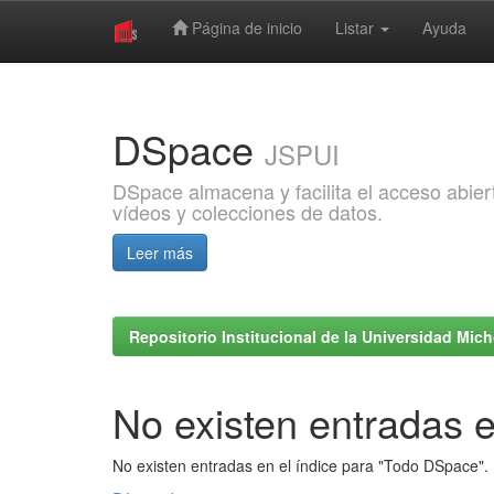
Página de inicio
Listar
Ayuda
Skip
navigation
DSpace
JSPUI
DSpace almacena y facilita el acceso abiert
vídeos y colecciones de datos.
Leer más
Repositorio Institucional de la Universidad Mi
No existen entradas e
No existen entradas en el índice para "Todo DSpace".