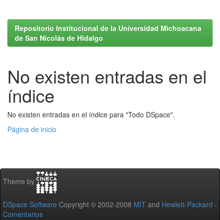
Repositorio Institucional de la Universidad Michoacana
de San Nicolás de Hidalgo
No existen entradas en el
índice
No existen entradas en el índice para "Todo DSpace".
Página de inicio
Theme by
DSpace Software
Copyright © 2002-2008
MIT
and
Hewlett-Packard
-
Comentarios