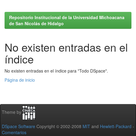
Repositorio Institucional de la Universidad Michoacana
de San Nicolás de Hidalgo
No existen entradas en el
índice
No existen entradas en el índice para "Todo DSpace".
Página de inicio
Theme by
DSpace Software
Copyright © 2002-2008
MIT
and
Hewlett-Packard
-
Comentarios