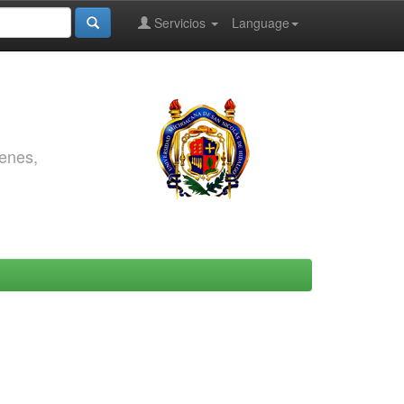
Servicios
Language
genes,