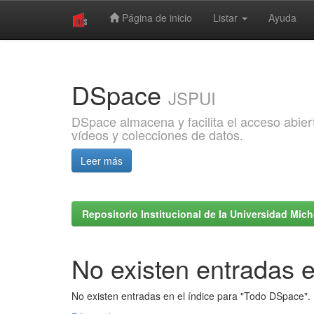
Página de inicio
Listar
Ayuda
Skip
navigation
DSpace
JSPUI
DSpace almacena y facilita el acceso abiert
vídeos y colecciones de datos.
Leer más
Repositorio Institucional de la Universidad Mi
No existen entradas e
No existen entradas en el índice para "Todo DSpace".