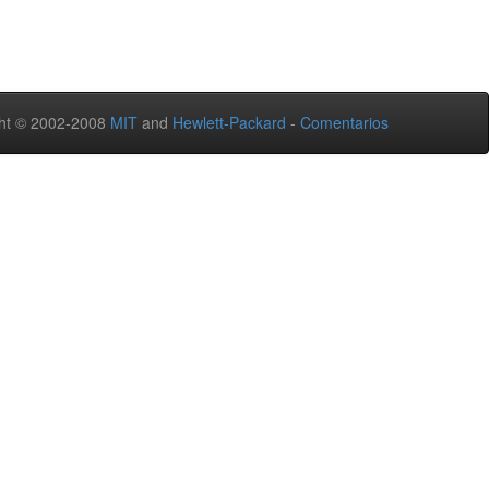
ht © 2002-2008
MIT
and
Hewlett-Packard
-
Comentarios