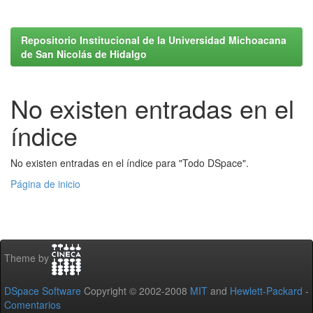
Repositorio Institucional de la Universidad Michoacana
de San Nicolás de Hidalgo
No existen entradas en el
índice
No existen entradas en el índice para "Todo DSpace".
Página de inicio
Theme by
DSpace Software
Copyright © 2002-2008
MIT
and
Hewlett-Packard
-
Comentarios