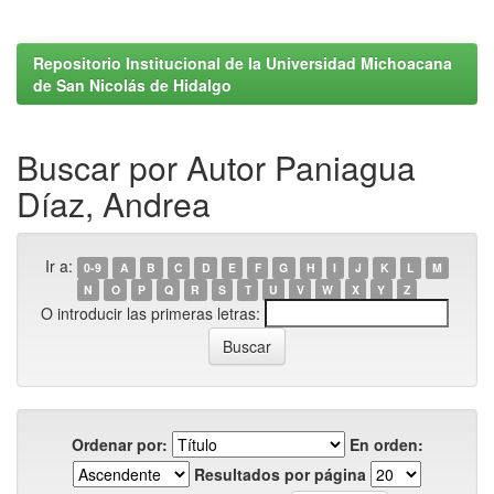
Repositorio Institucional de la Universidad Michoacana
de San Nicolás de Hidalgo
Buscar por Autor Paniagua
Díaz, Andrea
Ir a:
0-9
A
B
C
D
E
F
G
H
I
J
K
L
M
N
O
P
Q
R
S
T
U
V
W
X
Y
Z
O introducir las primeras letras:
Ordenar por:
En orden:
Resultados por página