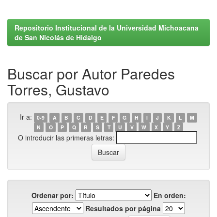
Repositorio Institucional de la Universidad Michoacana
de San Nicolás de Hidalgo
Buscar por Autor Paredes
Torres, Gustavo
Ir a:
0-9
A
B
C
D
E
F
G
H
I
J
K
L
M
N
O
P
Q
R
S
T
U
V
W
X
Y
Z
O introducir las primeras letras:
Ordenar por:
En orden:
Resultados por página