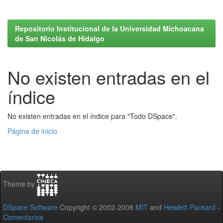
Repositorio Institucional de la Universidad Michoacana
de San Nicolás de Hidalgo
No existen entradas en el
índice
No existen entradas en el índice para "Todo DSpace".
Página de inicio
Theme by
DSpace Software
Copyright © 2002-2008
MIT
and
Hewlett-Packard
-
Comentarios