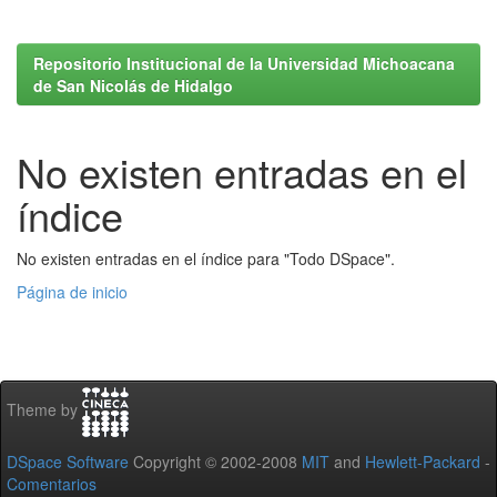
Repositorio Institucional de la Universidad Michoacana
de San Nicolás de Hidalgo
No existen entradas en el
índice
No existen entradas en el índice para "Todo DSpace".
Página de inicio
Theme by
DSpace Software
Copyright © 2002-2008
MIT
and
Hewlett-Packard
-
Comentarios