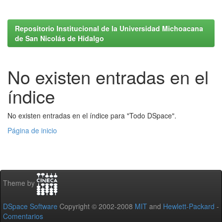
Repositorio Institucional de la Universidad Michoacana
de San Nicolás de Hidalgo
No existen entradas en el
índice
No existen entradas en el índice para "Todo DSpace".
Página de inicio
Theme by
DSpace Software
Copyright © 2002-2008
MIT
and
Hewlett-Packard
-
Comentarios