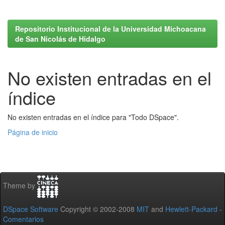
Repositorio Institucional de la Universidad Michoacana
de San Nicolás de Hidalgo
No existen entradas en el
índice
No existen entradas en el índice para "Todo DSpace".
Página de inicio
Theme by
DSpace Software
Copyright © 2002-2008
MIT
and
Hewlett-Packard
-
Comentarios