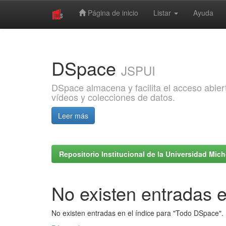
Página de inicio
Listar
Ayuda
Skip
navigation
DSpace
JSPUI
DSpace almacena y facilita el acceso abiert
vídeos y colecciones de datos.
Leer más
Repositorio Institucional de la Universidad Mi
No existen entradas e
No existen entradas en el índice para "Todo DSpace".