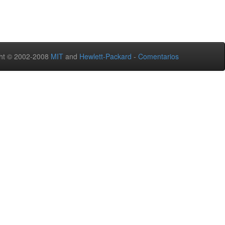
ht © 2002-2008
MIT
and
Hewlett-Packard
-
Comentarios