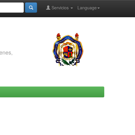
Servicios
Language
genes,